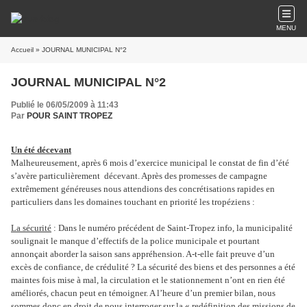
MENU
Accueil
» JOURNAL MUNICIPAL N°2
JOURNAL MUNICIPAL N°2
Publié le 06/05/2009 à 11:43
Par
POUR SAINT TROPEZ
Un été décevant
Malheureusement, après 6 mois d’exercice municipal le constat de fin d’été
s’avère particulièrement décevant. Après des promesses de campagne
extrêmement généreuses nous attendions des concrétisations rapides en
particuliers dans les domaines touchant en priorité les tropéziens :
La sécurité
: Dans le numéro précédent de Saint-Tropez info, la municipalité
soulignait le manque d’effectifs de la police municipale et pourtant
annonçait aborder la saison sans appréhension. A-t-elle fait preuve d’un
excès de confiance, de crédulité ? La sécurité des biens et des personnes a été
maintes fois mise à mal, la circulation et le stationnement n’ont en rien été
améliorés, chacun peut en témoigner. A l’heure d’un premier bilan, nous
sommes donc en droit de nous interroger sur la « redéfinition des missions de