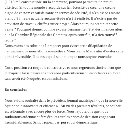
(1 918 m2 constructible sur la commune) pouvant permettre un projet
ultérieur. Si tout le monde s’accorde sur la nécessité de créer une crèche
digne de ce nom et satisfaisante en termes de sécurité, il n’en est pas moins
vrai qu’à l’heure actuelle aucune étude n’a été réalisée. Il n’existe pas de
prévision de travaux chiffrés sur ce projet. Alors pourquoi précipiter cette
vente ? Pourquoi donner comme excuse permanente l’état des finances alors
que la Chambre Régionale des Comptes, après contrôle, n’a rien trouvé à
redire ?
Nous avons des solutions à proposer pour éviter cette dilapidation de
patrimoine que nous allons soumettre à Monsieur le Maire afin d’éviter cette
perte irréversible. Il ne reste qu’à souhaiter que nous soyons entendus.
Notre position est toujours constructive et nous regrettons sincèrement que
la majorité fasse passer ces décisions particulièrement importantes en force,
sans avoir été évoquées en commissions.
En conclusion
Nous avions souhaité dans le précédent journal municipal « que la nouvelle
équipe soit innovante et efficace ». Au vu des premiers résultats, ce souhait
est reformulé avec encore plus de force. Nous rajouterons que nous
souhaitons ardemment être écoutés sur les prises de décision engageant
irrémédiablement Saint Tropez, par pur souci démocratique.