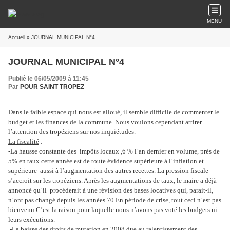
MENU
Accueil
» JOURNAL MUNICIPAL N°4
JOURNAL MUNICIPAL N°4
Publié le 06/05/2009 à 11:45
Par
POUR SAINT TROPEZ
Dans le faible espace qui nous est alloué, il semble difficile de commenter le
budget et les finances de la commune. Nous voulons cependant attirer
l’attention des tropéziens sur nos inquiétudes.
La fiscalité
:
-La hausse constante des impôts locaux ,6 % l’an dernier en volume, prés de
5% en taux cette année est de toute évidence supérieure à l’inflation et
supérieure aussi à l’augmentation des autres recettes. La pression fiscale
s’accroit sur les tropéziens. Après les augmentations de taux, le maire a déjà
annoncé qu’il procéderait à une révision des bases locatives qui, parait-il,
n’ont pas changé depuis les années 70.En période de crise, tout ceci n’est pas
bienvenu.C’est la raison pour laquelle nous n’avons pas voté les budgets ni
leurs exécutions.
-La baisse des droits de mutation en 2008 due au ralentissement des