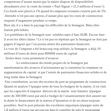
comprenons d’autant moins que la mairie dispose de disponibilités
abondantes avec la vente du terrain « Paul Signac » (5,3 millions d’euros !).
Ces fonds sont placés à 1% quand les emprunts existants coutent prés de 5%
.Attendre n’est pas une option, d’autant plus que les couts de construction
risquent d’augmenter pendant ce temps.
Bien sûr, il y a dans le paysage les difficultés de la Semagest. Mais elles
étaient prévisibles.
Les problèmes de la Semagest sont solubles mais il faut AGIR. Encore faut-
il avoir les idées claires ! Ce n’est pas en répétant que la Semagest ne doit pas
gagner d’argent que l’on pourra attirer des partenaires financiers.
La voie de l’emprunt a été beaucoup trop utilisée, la Semagest a déjà 19
millions d’euros de dette pour 800000 euros de capital.
. Seules deux voies permettent d’avancer :
-Le renforcement des fonds propres de la Semagest par
transformation des avances d’actionnaires qu’a consenties la commune en
augmentation de capital et par l’entrée de partenaires financiers solides et de
long terme dans la Semagest .
-Une contribution accrue des recettes du port au programme de construction.
Quand on analyse l’épargne nette de tous les budgets de la mairie, il est clair
que les capacités d’emprunt directes de la mairie sont limitées (épargne
nette de 300.000 euros par an).Le budget de l’assainissement doit assurer sur
la durée le financement de la station d’épuration et de ses aleas toujours
possibles. Seul le port présente des excédents importants (épargne nette de
1,8 million d’euros par an) encore faut-il contrôler de près le programme